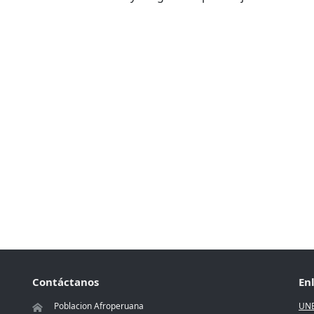
Contáctanos
En
Poblacion Afroperuana
UN