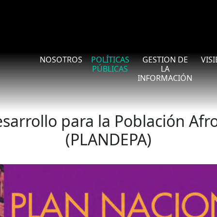
Navegación principal
NOSOTROS
POLÍTICAS
GESTION DE
VIS
PÚBLICAS
LA
INFORMACIÓN
esarrollo para la Población Af
(PLANDEPA)